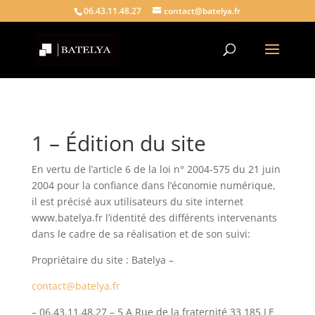
06.43.11.48.27
contact@batelya.fr
1 – Édition du site
En vertu de l’article 6 de la loi n° 2004-575 du 21 juin
2004 pour la confiance dans l’économie numérique,
il est précisé aux utilisateurs du site internet
www.batelya.fr l’identité des différents intervenants
dans le cadre de sa réalisation et de son suivi:
Propriétaire du site : Batelya –
contact@batelya.fr
– 06.43.11.48.27 – 5 A Rue de la fraternité 33 185 LE